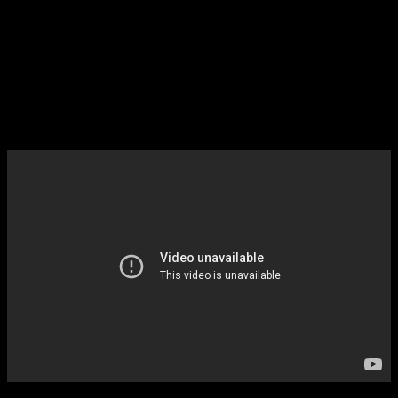
Dank seines ausgeklügelten Schallwegs verstärkt dieser analoge
Lautsprecher den Ton von Smartphones – ganz ohne Elektrizität. In
dieser Installation triggert er eine Musikvisualisierung auf den
Latlights