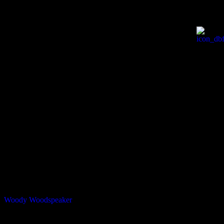
Produktpräsentationen
Projekt:
Woody Woodspeaker
07.2025